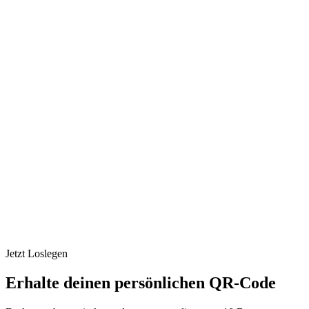
Angebot
Über uns
FAQs
Blog
Kontakt
Jetzt starten
Angebot
Über uns
FAQs
Blog
Kontakt
Jetzt starten
Jetzt Loslegen
Erhalte deinen persönlichen QR-Code